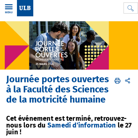
MENU
Journée portes ouvertes
JPO
FR
Activités facultaires
Faculté des Sciences de la Motricité Humaine
à la Faculté des Sciences
de la motricité humaine
Cet événement est terminé, retrouvez-
nous lors du
Samedi d'information
le 27
juin !