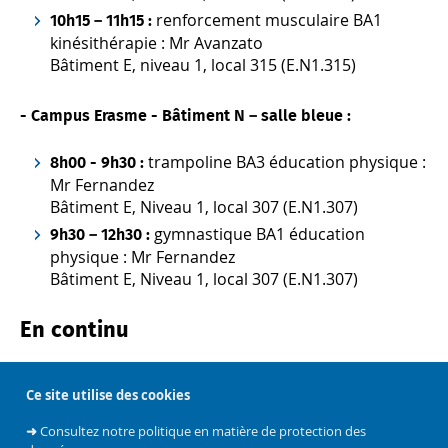
renforcement musculaire BA1
10h15 – 11h15 :
kinésithérapie : Mr Avanzato
Bâtiment E, niveau 1, local 315 (E.N1.315)
-
Campus Erasme -
Bâtiment N – salle bleue :
trampoline BA3 éducation physique :
8h00 - 9h30 :
Mr Fernandez
Bâtiment E, Niveau 1, local 307 (E.N1.307)
gymnastique BA1 éducation
9h30 – 12h30 :
physique : Mr Fernandez
Bâtiment E, Niveau 1, local 307 (E.N1.307)
En continu
De 10h à 18h :
Ce site utilise des cookies
Stand
d'information sur les études de l'ESP
Campus Erasme - Bâtiment W - rez-de-chaussée
➜
Consultez notre politique en matière de protection des